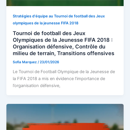
Stratégies d'équipe au Tournoi de football des Jeux
olympiques de la jeunesse FIFA 2018
Tournoi de football des Jeux
Olympiques de la Jeunesse FIFA 2018 :
Organisation défensive, Contrôle du
milieu de terrain, Transitions offensives
Sofia Marquez
/
23/01/2026
Le Tournoi de Football Olympique de la Jeunesse de
la FIFA 2018 a mis en évidence l’importance de
l’organisation défensive,