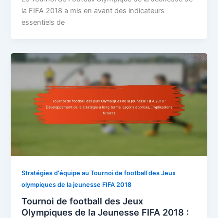
la FIFA 2018 a mis en avant des indicateurs
essentiels de
Stratégies d'équipe au Tournoi de football des Jeux
olympiques de la jeunesse FIFA 2018
Tournoi de football des Jeux
Olympiques de la Jeunesse FIFA 2018 :