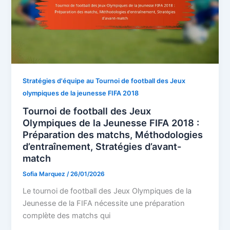
Stratégies d'équipe au Tournoi de football des Jeux
olympiques de la jeunesse FIFA 2018
Tournoi de football des Jeux
Olympiques de la Jeunesse FIFA 2018 :
Préparation des matchs, Méthodologies
d’entraînement, Stratégies d’avant-
match
Sofia Marquez
/
26/01/2026
Le tournoi de football des Jeux Olympiques de la
Jeunesse de la FIFA nécessite une préparation
complète des matchs qui