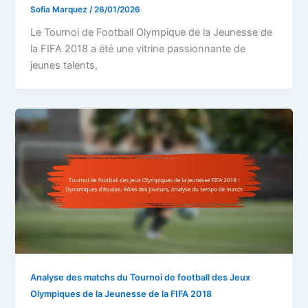
Sofia Marquez
/
26/01/2026
Le Tournoi de Football Olympique de la Jeunesse de
la FIFA 2018 a été une vitrine passionnante de
jeunes talents,
Analyse des matchs du Tournoi de football des Jeux
Olympiques de la Jeunesse de la FIFA 2018