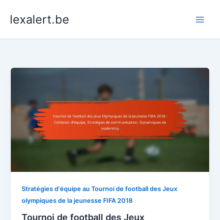
Skip
lexalert.be
to
content
Stratégies d'équipe au Tournoi de football des Jeux
olympiques de la jeunesse FIFA 2018
Tournoi de football des Jeux