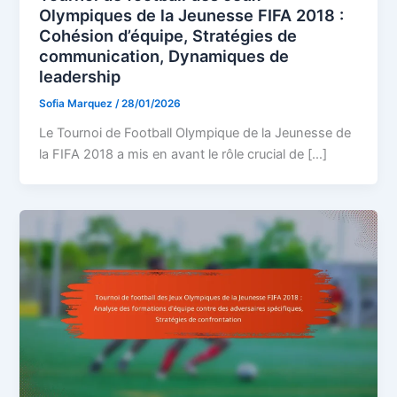
Olympiques de la Jeunesse FIFA 2018 :
Cohésion d’équipe, Stratégies de
communication, Dynamiques de
leadership
Sofia Marquez
/
28/01/2026
Le Tournoi de Football Olympique de la Jeunesse de
la FIFA 2018 a mis en avant le rôle crucial de […]