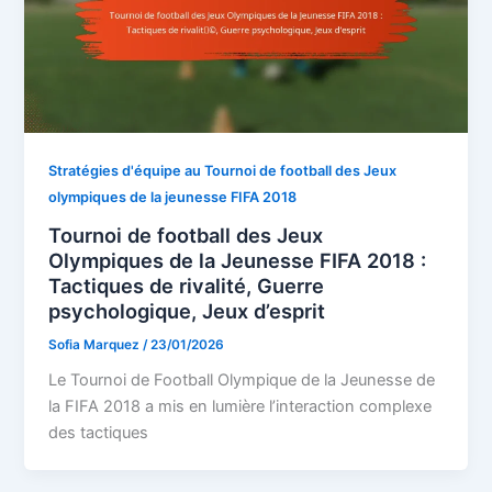
Stratégies d'équipe au Tournoi de football des Jeux
olympiques de la jeunesse FIFA 2018
Tournoi de football des Jeux
Olympiques de la Jeunesse FIFA 2018 :
Tactiques de rivalité, Guerre
psychologique, Jeux d’esprit
Sofia Marquez
/
23/01/2026
Le Tournoi de Football Olympique de la Jeunesse de
la FIFA 2018 a mis en lumière l’interaction complexe
des tactiques