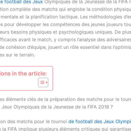
de football des Jeux
Olympiques de la Jeunesse de la FIFA 
tion complète des matchs qui englobe la condition physiqu
 mentale et la planification tactique. Les méthodologies d’
s pour développer les compétences des jeunes joueurs tou
eurs besoins physiques et psychologiques uniques. De plus
fficaces avant le match, y compris l’analyse des adversaires
e cohésion d’équipe, jouent un rôle essentiel dans l’optimi
 sur le terrain.
ons in the article:
les éléments clés de la préparation des matchs pour le tour
s Jeux Olympiques de la Jeunesse de la FIFA 2018 ?
ion des matchs pour le tournoi
de football des Jeux Olymp
la FIFA implique plusieurs éléments critiques qui garantiss