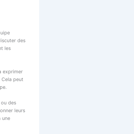
quipe
discuter des
t les
 à exprimer
. Cela peut
pe.
 ou des
onner leurs
à une