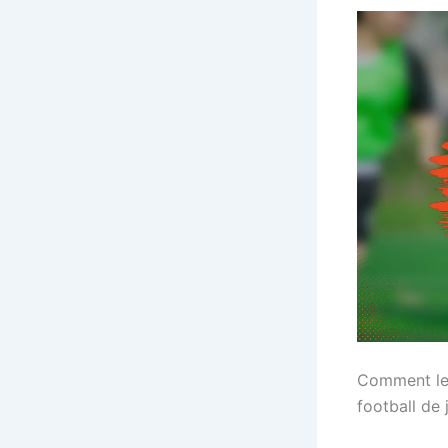
Comment les
football de 