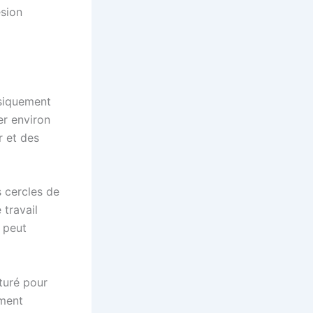
ésion
ysiquement
er environ
r et des
 cercles de
 travail
 peut
turé pour
ement