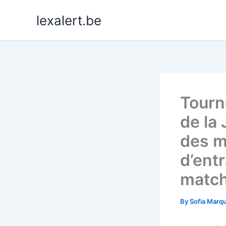
Skip
lexalert.be
to
content
Tourn
de la
des m
d’ent
matc
By
Sofia Marq