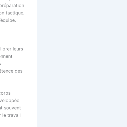
préparation
on tactique,
’équipe.
iorer leurs
ennent
s
pétence des
corps
éveloppée
ent souvent
le travail