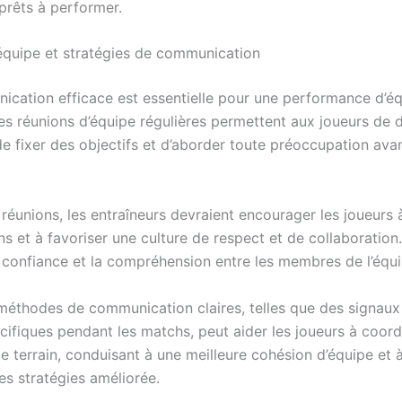
prêts à performer.
équipe et stratégies de communication
cation efficace est essentielle pour une performance d’é
es réunions d’équipe régulières permettent aux joueurs de 
de fixer des objectifs et d’aborder toute préoccupation avan
 réunions, les entraîneurs devraient encourager les joueurs
ns et à favoriser une culture de respect et de collaboration
a confiance et la compréhension entre les membres de l’équi
 méthodes de communication claires, telles que des signaux
cifiques pendant les matchs, peut aider les joueurs à coord
le terrain, conduisant à une meilleure cohésion d’équipe et 
es stratégies améliorée.