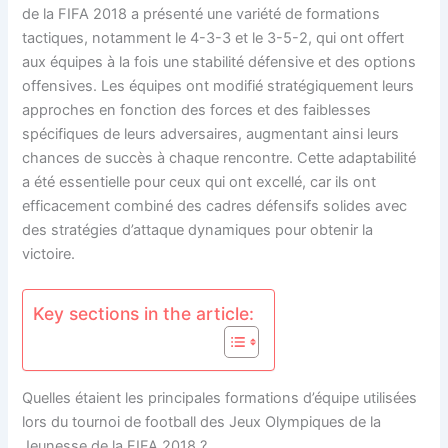
de la FIFA 2018 a présenté une variété de formations
tactiques, notamment le 4-3-3 et le 3-5-2, qui ont offert
aux équipes à la fois une stabilité défensive et des options
offensives. Les équipes ont modifié stratégiquement leurs
approches en fonction des forces et des faiblesses
spécifiques de leurs adversaires, augmentant ainsi leurs
chances de succès à chaque rencontre. Cette adaptabilité
a été essentielle pour ceux qui ont excellé, car ils ont
efficacement combiné des cadres défensifs solides avec
des stratégies d’attaque dynamiques pour obtenir la
victoire.
Key sections in the article:
Quelles étaient les principales formations d’équipe utilisées
lors du tournoi de football des Jeux Olympiques de la
Jeunesse de la FIFA 2018 ?