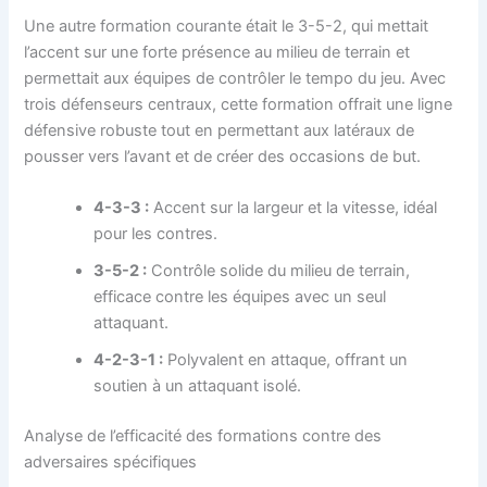
Une autre formation courante était le 3-5-2, qui mettait
l’accent sur une forte présence au milieu de terrain et
permettait aux équipes de contrôler le tempo du jeu. Avec
trois défenseurs centraux, cette formation offrait une ligne
défensive robuste tout en permettant aux latéraux de
pousser vers l’avant et de créer des occasions de but.
4-3-3 :
Accent sur la largeur et la vitesse, idéal
pour les contres.
3-5-2 :
Contrôle solide du milieu de terrain,
efficace contre les équipes avec un seul
attaquant.
4-2-3-1 :
Polyvalent en attaque, offrant un
soutien à un attaquant isolé.
Analyse de l’efficacité des formations contre des
adversaires spécifiques