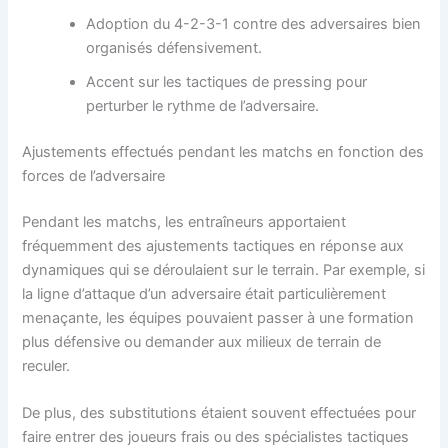
Adoption du 4-2-3-1 contre des adversaires bien
organisés défensivement.
Accent sur les tactiques de pressing pour
perturber le rythme de l’adversaire.
Ajustements effectués pendant les matchs en fonction des
forces de l’adversaire
Pendant les matchs, les entraîneurs apportaient
fréquemment des ajustements tactiques en réponse aux
dynamiques qui se déroulaient sur le terrain. Par exemple, si
la ligne d’attaque d’un adversaire était particulièrement
menaçante, les équipes pouvaient passer à une formation
plus défensive ou demander aux milieux de terrain de
reculer.
De plus, des substitutions étaient souvent effectuées pour
faire entrer des joueurs frais ou des spécialistes tactiques