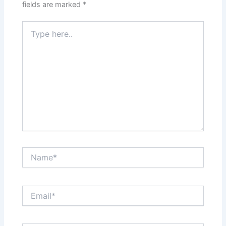
fields are marked
*
Type
here..
Name*
Email*