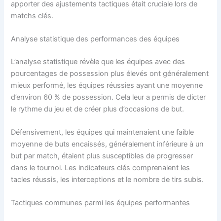
apporter des ajustements tactiques était cruciale lors de
matchs clés.
Analyse statistique des performances des équipes
L’analyse statistique révèle que les équipes avec des
pourcentages de possession plus élevés ont généralement
mieux performé, les équipes réussies ayant une moyenne
d’environ 60 % de possession. Cela leur a permis de dicter
le rythme du jeu et de créer plus d’occasions de but.
Défensivement, les équipes qui maintenaient une faible
moyenne de buts encaissés, généralement inférieure à un
but par match, étaient plus susceptibles de progresser
dans le tournoi. Les indicateurs clés comprenaient les
tacles réussis, les interceptions et le nombre de tirs subis.
Tactiques communes parmi les équipes performantes