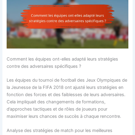
Comment les équipes ont-elles adapté leurs stratégies
contre des adversaires spécifiques ?
Les équipes du tournoi de football des Jeux Olympiques de
la Jeunesse de la FIFA 2018 ont ajusté leurs stratégies en
fonction des forces et des faiblesses de leurs adversaires.
Cela impliquait des changements de formations,
d’approches tactiques et de rôles de joueurs pour
maximiser leurs chances de succès à chaque rencontre.
Analyse des stratégies de match pour les meilleures