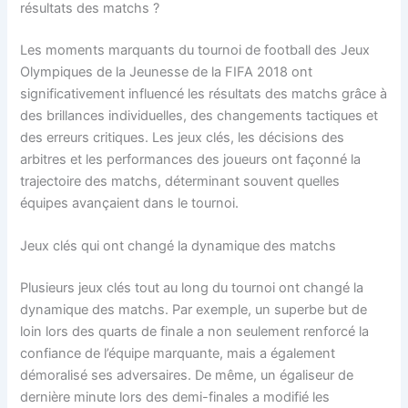
résultats des matchs ?
Les moments marquants du tournoi de football des Jeux
Olympiques de la Jeunesse de la FIFA 2018 ont
significativement influencé les résultats des matchs grâce à
des brillances individuelles, des changements tactiques et
des erreurs critiques. Les jeux clés, les décisions des
arbitres et les performances des joueurs ont façonné la
trajectoire des matchs, déterminant souvent quelles
équipes avançaient dans le tournoi.
Jeux clés qui ont changé la dynamique des matchs
Plusieurs jeux clés tout au long du tournoi ont changé la
dynamique des matchs. Par exemple, un superbe but de
loin lors des quarts de finale a non seulement renforcé la
confiance de l’équipe marquante, mais a également
démoralisé ses adversaires. De même, un égaliseur de
dernière minute lors des demi-finales a modifié les