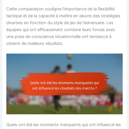
Cette comparaison souligne l’importance de la flexibilité
tactique et de la capacité à mettre en œuvre des stratégies
diverses en fonction du style de jeu de l’adversaire. Les
équipes qui ont efficacement combiné leurs forces avec
une prise de conscience situationnelle ont tendance à
obtenir de meilleurs résultats.
Quels ont été les moments marquants qui ont influencé les