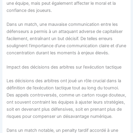
une équipe, mais peut également affecter le moral et la
confiance des joueurs.
Dans un match, une mauvaise communication entre les
défenseurs a permis à un attaquant adverse de capitaliser
facilement, entraînant un but décisif. De telles erreurs
soulignent l’importance d’une communication claire et d’une
concentration durant les moments à enjeux élevés.
Impact des décisions des arbitres sur l’exécution tactique
Les décisions des arbitres ont joué un rôle crucial dans la
définition de l’exécution tactique tout au long du tournoi.
Des appels controversés, comme un carton rouge douteux,
ont souvent contraint les équipes à ajuster leurs stratégies,
soit en devenant plus défensives, soit en prenant plus de
risques pour compenser un désavantage numérique.
Dans un match notable, un penalty tardif accordé à une