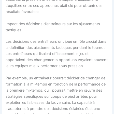
L’équilibre entre ces approches était clé pour obtenir des
résultats favorables.
Impact des décisions d’entraîneurs sur les ajustements
tactiques
Les décisions des entraîneurs ont joué un rôle crucial dans
la définition des ajustements tactiques pendant le tournoi.
Les entraîneurs qui lisaient efficacement le jeu et
apportaient des changements opportuns voyaient souvent
leurs équipes mieux performer sous pression.
Par exemple, un entraîneur pourrait décider de changer de
formation à la mi-temps en fonction de la performance de
la première mi-temps, ou il pourrait mettre en œuvre des
stratégies spécifiques sur coups de pied arrêtés pour
exploiter les faiblesses de l’adversaire. La capacité à
s’adapter et à prendre des décisions éclairées était une