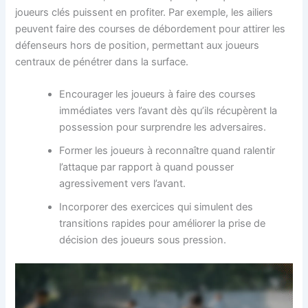
joueurs clés puissent en profiter. Par exemple, les ailiers
peuvent faire des courses de débordement pour attirer les
défenseurs hors de position, permettant aux joueurs
centraux de pénétrer dans la surface.
Encourager les joueurs à faire des courses
immédiates vers l’avant dès qu’ils récupèrent la
possession pour surprendre les adversaires.
Former les joueurs à reconnaître quand ralentir
l’attaque par rapport à quand pousser
agressivement vers l’avant.
Incorporer des exercices qui simulent des
transitions rapides pour améliorer la prise de
décision des joueurs sous pression.