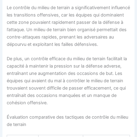
Le contrôle du milieu de terrain a significativement influencé
les transitions offensives, car les équipes qui dominaient
cette zone pouvaient rapidement passer de la défense à
l’attaque. Un milieu de terrain bien organisé permettait des
contre-attaques rapides, prenant les adversaires au
dépourvu et exploitant les failles défensives.
De plus, un contrôle efficace du milieu de terrain facilitait la
capacité à maintenir la pression sur la défense adverse,
entraînant une augmentation des occasions de but. Les
équipes qui avaient du mal à contrôler le milieu de terrain
trouvaient souvent difficile de passer efficacement, ce qui
entraînait des occasions manquées et un manque de
cohésion offensive.
Évaluation comparative des tactiques de contrôle du milieu
de terrain