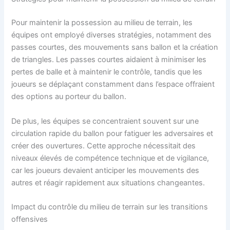
Pour maintenir la possession au milieu de terrain, les
équipes ont employé diverses stratégies, notamment des
passes courtes, des mouvements sans ballon et la création
de triangles. Les passes courtes aidaient à minimiser les
pertes de balle et à maintenir le contrôle, tandis que les
joueurs se déplaçant constamment dans l’espace offraient
des options au porteur du ballon.
De plus, les équipes se concentraient souvent sur une
circulation rapide du ballon pour fatiguer les adversaires et
créer des ouvertures. Cette approche nécessitait des
niveaux élevés de compétence technique et de vigilance,
car les joueurs devaient anticiper les mouvements des
autres et réagir rapidement aux situations changeantes.
Impact du contrôle du milieu de terrain sur les transitions
offensives