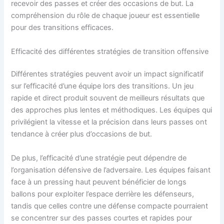
recevoir des passes et créer des occasions de but. La
compréhension du rôle de chaque joueur est essentielle
pour des transitions efficaces.
Efficacité des différentes stratégies de transition offensive
Différentes stratégies peuvent avoir un impact significatif
sur l’efficacité d’une équipe lors des transitions. Un jeu
rapide et direct produit souvent de meilleurs résultats que
des approches plus lentes et méthodiques. Les équipes qui
privilégient la vitesse et la précision dans leurs passes ont
tendance à créer plus d’occasions de but.
De plus, l’efficacité d’une stratégie peut dépendre de
l’organisation défensive de l’adversaire. Les équipes faisant
face à un pressing haut peuvent bénéficier de longs
ballons pour exploiter l’espace derrière les défenseurs,
tandis que celles contre une défense compacte pourraient
se concentrer sur des passes courtes et rapides pour