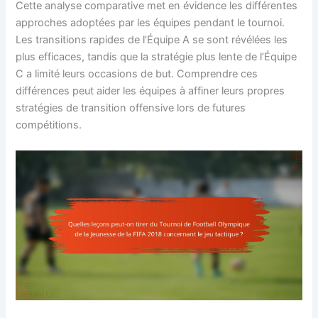
Cette analyse comparative met en évidence les différentes
approches adoptées par les équipes pendant le tournoi.
Les transitions rapides de l’Équipe A se sont révélées les
plus efficaces, tandis que la stratégie plus lente de l’Équipe
C a limité leurs occasions de but. Comprendre ces
différences peut aider les équipes à affiner leurs propres
stratégies de transition offensive lors de futures
compétitions.