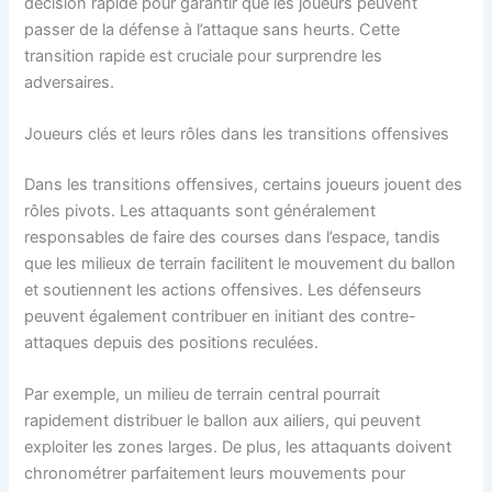
décision rapide pour garantir que les joueurs peuvent
passer de la défense à l’attaque sans heurts. Cette
transition rapide est cruciale pour surprendre les
adversaires.
Joueurs clés et leurs rôles dans les transitions offensives
Dans les transitions offensives, certains joueurs jouent des
rôles pivots. Les attaquants sont généralement
responsables de faire des courses dans l’espace, tandis
que les milieux de terrain facilitent le mouvement du ballon
et soutiennent les actions offensives. Les défenseurs
peuvent également contribuer en initiant des contre-
attaques depuis des positions reculées.
Par exemple, un milieu de terrain central pourrait
rapidement distribuer le ballon aux ailiers, qui peuvent
exploiter les zones larges. De plus, les attaquants doivent
chronométrer parfaitement leurs mouvements pour