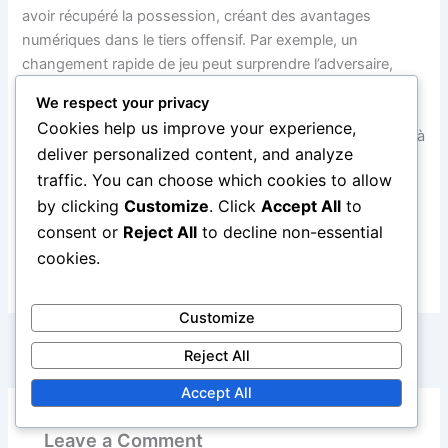
avoir récupéré la possession, créant des avantages
numériques dans le tiers offensif. Par exemple, un
changement rapide de jeu peut surprendre l’adversaire,
menant à des occasions de but de haute qualité.
We respect your privacy
Cookies help us improve your experience,
Les stratégies courantes incluent la formation des joueurs à
deliver personalized content, and analyze
reconnaître quand presser vers l’avant et quand maintenir
traffic. You can choose which cookies to allow
la possession. Les équipes devraient également se
by clicking
Customize
. Click
Accept All
to
concentrer sur le développement d’une compréhension
consent or
Reject All
to decline non-essential
claire du rôle de chaque joueur lors des transitions pour
maximiser l’efficacité et minimiser les occasions perdues.
cookies.
Customize
PREVIOUS
NEXT
Reject All
Accept All
Leave a Comment