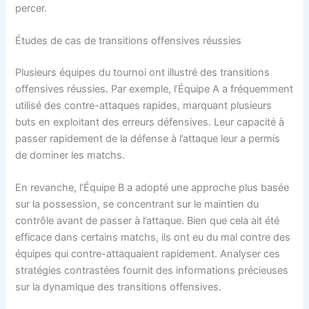
percer.
Études de cas de transitions offensives réussies
Plusieurs équipes du tournoi ont illustré des transitions
offensives réussies. Par exemple, l’Équipe A a fréquemment
utilisé des contre-attaques rapides, marquant plusieurs
buts en exploitant des erreurs défensives. Leur capacité à
passer rapidement de la défense à l’attaque leur a permis
de dominer les matchs.
En revanche, l’Équipe B a adopté une approche plus basée
sur la possession, se concentrant sur le maintien du
contrôle avant de passer à l’attaque. Bien que cela ait été
efficace dans certains matchs, ils ont eu du mal contre des
équipes qui contre-attaquaient rapidement. Analyser ces
stratégies contrastées fournit des informations précieuses
sur la dynamique des transitions offensives.