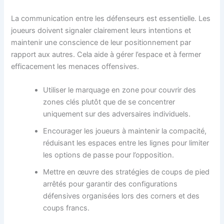
La communication entre les défenseurs est essentielle. Les
joueurs doivent signaler clairement leurs intentions et
maintenir une conscience de leur positionnement par
rapport aux autres. Cela aide à gérer l’espace et à fermer
efficacement les menaces offensives.
Utiliser le marquage en zone pour couvrir des
zones clés plutôt que de se concentrer
uniquement sur des adversaires individuels.
Encourager les joueurs à maintenir la compacité,
réduisant les espaces entre les lignes pour limiter
les options de passe pour l’opposition.
Mettre en œuvre des stratégies de coups de pied
arrêtés pour garantir des configurations
défensives organisées lors des corners et des
coups francs.