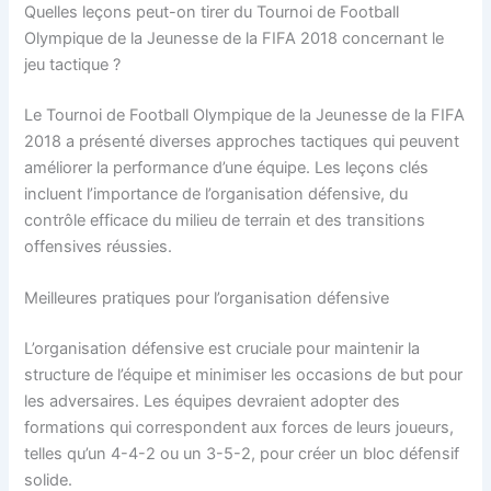
Quelles leçons peut-on tirer du Tournoi de Football
Olympique de la Jeunesse de la FIFA 2018 concernant le
jeu tactique ?
Le Tournoi de Football Olympique de la Jeunesse de la FIFA
2018 a présenté diverses approches tactiques qui peuvent
améliorer la performance d’une équipe. Les leçons clés
incluent l’importance de l’organisation défensive, du
contrôle efficace du milieu de terrain et des transitions
offensives réussies.
Meilleures pratiques pour l’organisation défensive
L’organisation défensive est cruciale pour maintenir la
structure de l’équipe et minimiser les occasions de but pour
les adversaires. Les équipes devraient adopter des
formations qui correspondent aux forces de leurs joueurs,
telles qu’un 4-4-2 ou un 3-5-2, pour créer un bloc défensif
solide.