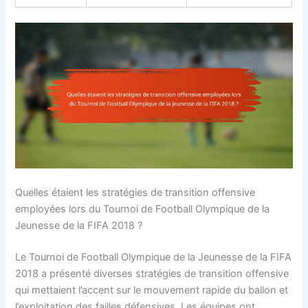
Quelles étaient les stratégies de transition offensive
employées lors du Tournoi de Football Olympique de la
Jeunesse de la FIFA 2018 ?
Le Tournoi de Football Olympique de la Jeunesse de la FIFA
2018 a présenté diverses stratégies de transition offensive
qui mettaient l’accent sur le mouvement rapide du ballon et
l’exploitation des failles défensives. Les équipes ont