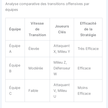
Analyse comparative des transitions offensives par
équipes
Vitesse
Efficacité
Joueurs
Équipe
de
de la
Clés
Transition
Stratégie
Équipe
Attaquant
Élevée
Très Efficace
A
X, Milieu Y
Milieu Z,
Équipe
Modérée
Défenseur
Efficace
B
W
Attaquant
Équipe
Moins
Faible
V, Milieu
C
Efficace
U