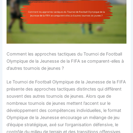
Comment les approches tactiques du Tournoi de Football
Olympique de la Jeunesse de la FIFA se comparent-elles à
d’autres tournois de jeunes ?
Le Tournoi de Football Olympique de la Jeunesse de la FIFA
présente des approches tactiques distinctes qui diffèrent
souvent des autres tournois de jeunes. Alors que de
nombreux tournois de jeunes mettent l’accent sur le
développement des compétences individuelles, le format
Olympique de la Jeunesse encourage un mélange de jeu
d’équipe stratégique, axé sur l’organisation défensive, le
contrôle du milieu de terrain et des transitions offensives