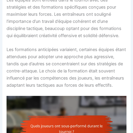
stratégies et des formations spécifiques conçues pour
maximiser leurs forces. Les entraîneurs ont souligné
l’importance d’un travail d’équipe cohérent et d’une
discipline tactique, beaucoup optant pour des formations
qui équilibraient créativité offensive et solidité défensive.
Les formations anticipées variaient, certaines équipes étant
attendues pour adopter une approche plus agressive,
tandis que d’autres se concentraient sur des stratégies de
contre-attaque. Le choix de la formation était souvent
influencé par les compétences des joueurs, les entraîneurs
adaptant leurs tactiques aux forces de leurs effectifs.