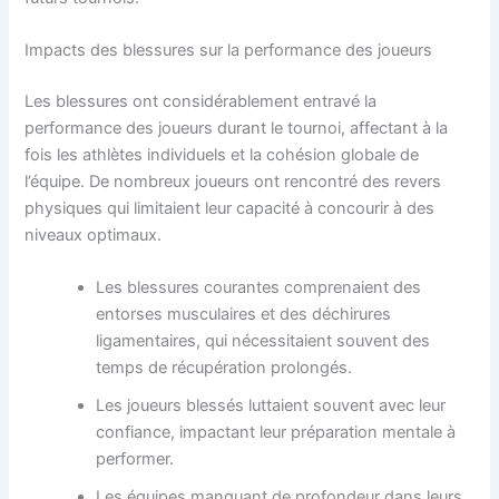
Impacts des blessures sur la performance des joueurs
Les blessures ont considérablement entravé la
performance des joueurs durant le tournoi, affectant à la
fois les athlètes individuels et la cohésion globale de
l’équipe. De nombreux joueurs ont rencontré des revers
physiques qui limitaient leur capacité à concourir à des
niveaux optimaux.
Les blessures courantes comprenaient des
entorses musculaires et des déchirures
ligamentaires, qui nécessitaient souvent des
temps de récupération prolongés.
Les joueurs blessés luttaient souvent avec leur
confiance, impactant leur préparation mentale à
performer.
Les équipes manquant de profondeur dans leurs