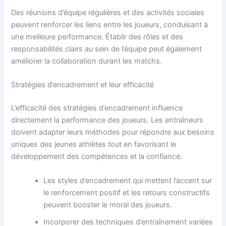
Des réunions d’équipe régulières et des activités sociales
peuvent renforcer les liens entre les joueurs, conduisant à
une meilleure performance. Établir des rôles et des
responsabilités clairs au sein de l’équipe peut également
améliorer la collaboration durant les matchs.
Stratégies d’encadrement et leur efficacité
L’efficacité des stratégies d’encadrement influence
directement la performance des joueurs. Les entraîneurs
doivent adapter leurs méthodes pour répondre aux besoins
uniques des jeunes athlètes tout en favorisant le
développement des compétences et la confiance.
Les styles d’encadrement qui mettent l’accent sur
le renforcement positif et les retours constructifs
peuvent booster le moral des joueurs.
Incorporer des techniques d’entraînement variées