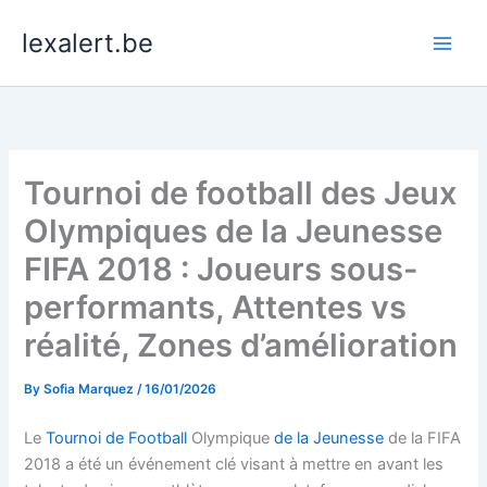
Skip
lexalert.be
to
content
Tournoi de football des Jeux
Olympiques de la Jeunesse
FIFA 2018 : Joueurs sous-
performants, Attentes vs
réalité, Zones d’amélioration
By
Sofia Marquez
/
16/01/2026
Le
Tournoi de Football
Olympique
de la Jeunesse
de la FIFA
2018 a été un événement clé visant à mettre en avant les