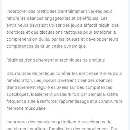
Incorporer des méthodes d’entraînement variées peut
rendre les séances engageantes et bénéfiques. Les
entraîneurs devraient utiliser des jeux à effectif réduit, des
exercices et des discussions tactiques pour améliorer la
compréhension du jeu par les joueurs et développer leurs
compétences dans un cadre dynamique.
Régimes d’entraînement et techniques de pratique
Des routines de pratique cohérentes sont essentielles pour
l’amélioration. Les joueurs devraient viser des séances
d’entraînement régulières axées sur des compétences
spécifiques, idéalement plusieurs fois par semaine. Cette
fréquence aide à renforcer l’apprentissage et à construire la
mémoire musculaire.
Incorporer des exercices qui imitent des scénarios de
match peut améliorer l’application des compétences. Par