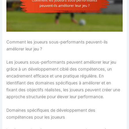
Comment les joueurs sous-performants peuvent-ils
améliorer leur jeu ?
Les joueurs sous-performants peuvent améliorer leur jeu
grâce à un développement ciblé des compétences, un
encadrement efficace et une pratique régulière. En
identifiant des domaines spécifiques à améliorer et en
fixant des objectifs réalistes, les joueurs peuvent créer une
approche structurée pour élever leur performance.
Domaines spécifiques de développement des
compétences pour les joueurs