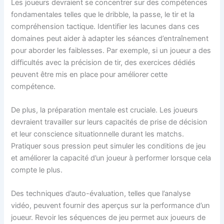
Les joueurs devraient se concentrer sur des compétences
fondamentales telles que le dribble, la passe, le tir et la
compréhension tactique. Identifier les lacunes dans ces
domaines peut aider à adapter les séances d’entraînement
pour aborder les faiblesses. Par exemple, si un joueur a des
difficultés avec la précision de tir, des exercices dédiés
peuvent être mis en place pour améliorer cette
compétence.
De plus, la préparation mentale est cruciale. Les joueurs
devraient travailler sur leurs capacités de prise de décision
et leur conscience situationnelle durant les matchs.
Pratiquer sous pression peut simuler les conditions de jeu
et améliorer la capacité d’un joueur à performer lorsque cela
compte le plus.
Des techniques d’auto-évaluation, telles que l’analyse
vidéo, peuvent fournir des aperçus sur la performance d’un
joueur. Revoir les séquences de jeu permet aux joueurs de