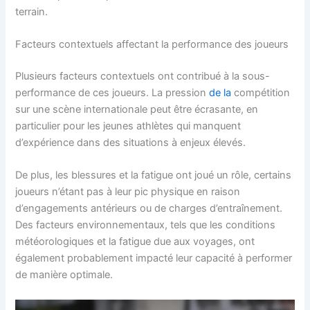
terrain.
Facteurs contextuels affectant la performance des joueurs
Plusieurs facteurs contextuels ont contribué à la sous-
performance de ces joueurs. La pression
de la
compétition
sur une scène internationale peut être écrasante, en
particulier pour les jeunes athlètes qui manquent
d’expérience dans des situations à enjeux élevés.
De plus, les blessures et la fatigue ont joué un rôle, certains
joueurs n’étant pas à leur pic physique en raison
d’engagements antérieurs ou de charges d’entraînement.
Des facteurs environnementaux, tels que les conditions
météorologiques et la fatigue due aux voyages, ont
également probablement impacté leur capacité à performer
de manière optimale.