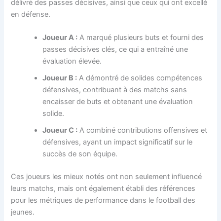
délivré des passes décisives, ainsi que ceux qui ont excellé
en défense.
Joueur A :
A marqué plusieurs buts et fourni des
passes décisives clés, ce qui a entraîné une
évaluation élevée.
Joueur B :
A démontré de solides compétences
défensives, contribuant à des matchs sans
encaisser de buts et obtenant une évaluation
solide.
Joueur C :
A combiné contributions offensives et
défensives, ayant un impact significatif sur le
succès de son équipe.
Ces joueurs les mieux notés ont non seulement influencé
leurs matchs, mais ont également établi des références
pour les métriques de performance dans le football des
jeunes.