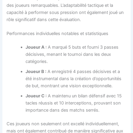
des joueurs remarquables. L’adaptabilité tactique et la
capacité à performer sous pression ont également joué un
rôle significatif dans cette évaluation.
Performances individuelles notables et statistiques
Joueur A :
A marqué 5 buts et fourni 3 passes
décisives, menant le tournoi dans les deux
catégories.
Joueur B :
A enregistré 4 passes décisives et a
été instrumental dans la création d’opportunités
de but, montrant une vision exceptionnelle.
Joueur C :
A maintenu un bilan défensif avec 15
tacles réussis et 10 interceptions, prouvant son
importance dans des matchs serrés.
Ces joueurs non seulement ont excellé individuellement,
mais ont également contribué de manière significative aux