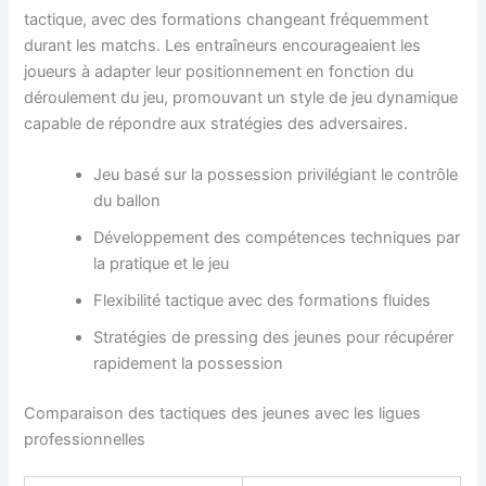
tactique, avec des formations changeant fréquemment
durant les matchs. Les entraîneurs encourageaient les
joueurs à adapter leur positionnement en fonction du
déroulement du jeu, promouvant un style de jeu dynamique
capable de répondre aux stratégies des adversaires.
Jeu basé sur la possession privilégiant le contrôle
du ballon
Développement des compétences techniques par
la pratique et le jeu
Flexibilité tactique avec des formations fluides
Stratégies de pressing des jeunes pour récupérer
rapidement la possession
Comparaison des tactiques des jeunes avec les ligues
professionnelles