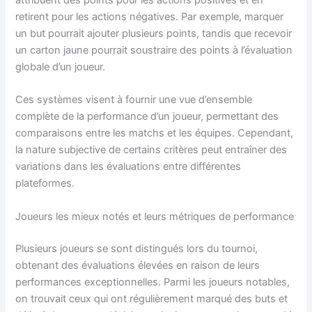
retirent pour les actions négatives. Par exemple, marquer
un but pourrait ajouter plusieurs points, tandis que recevoir
un carton jaune pourrait soustraire des points à l’évaluation
globale d’un joueur.
Ces systèmes visent à fournir une vue d’ensemble
complète de la performance d’un joueur, permettant des
comparaisons entre les matchs et les équipes. Cependant,
la nature subjective de certains critères peut entraîner des
variations dans les évaluations entre différentes
plateformes.
Joueurs les mieux notés et leurs métriques de performance
Plusieurs joueurs se sont distingués lors du tournoi,
obtenant des évaluations élevées en raison de leurs
performances exceptionnelles. Parmi les joueurs notables,
on trouvait ceux qui ont régulièrement marqué des buts et