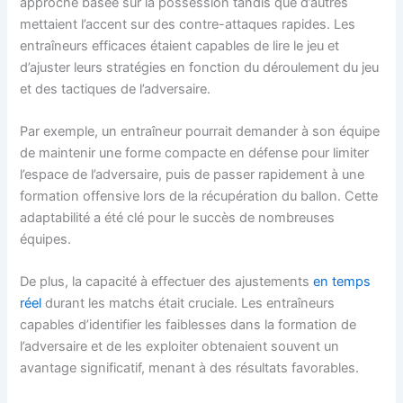
approche basée sur la possession tandis que d’autres
mettaient l’accent sur des contre-attaques rapides. Les
entraîneurs efficaces étaient capables de lire le jeu et
d’ajuster leurs stratégies en fonction du déroulement du jeu
et des tactiques de l’adversaire.
Par exemple, un entraîneur pourrait demander à son équipe
de maintenir une forme compacte en défense pour limiter
l’espace de l’adversaire, puis de passer rapidement à une
formation offensive lors de la récupération du ballon. Cette
adaptabilité a été clé pour le succès de nombreuses
équipes.
De plus, la capacité à effectuer des ajustements
en temps
réel
durant les matchs était cruciale. Les entraîneurs
capables d’identifier les faiblesses dans la formation de
l’adversaire et de les exploiter obtenaient souvent un
avantage significatif, menant à des résultats favorables.