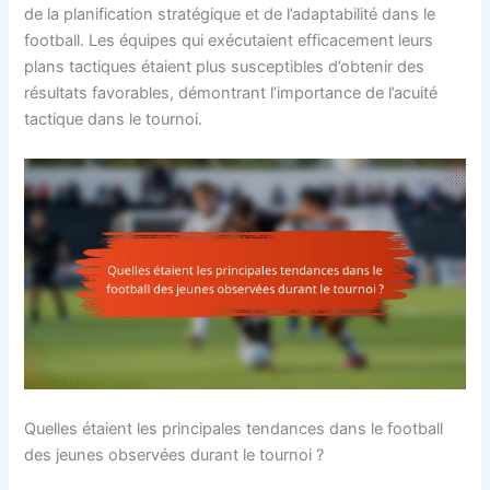
de la planification stratégique et de l’adaptabilité dans le
football. Les équipes qui exécutaient efficacement leurs
plans tactiques étaient plus susceptibles d’obtenir des
résultats favorables, démontrant l’importance de l’acuité
tactique dans le tournoi.
Quelles étaient les principales tendances dans le football
des jeunes observées durant le tournoi ?