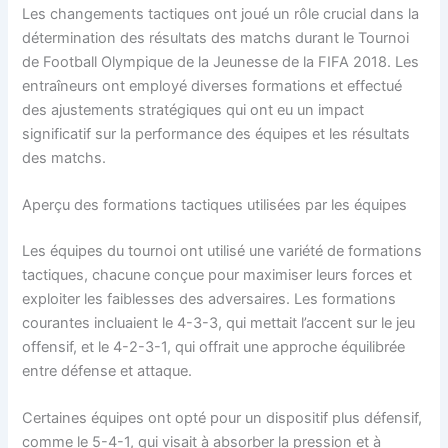
Les changements tactiques ont joué un rôle crucial dans la
détermination des résultats des matchs durant le Tournoi
de Football Olympique de la Jeunesse de la FIFA 2018. Les
entraîneurs ont employé diverses formations et effectué
des ajustements stratégiques qui ont eu un impact
significatif sur la performance des équipes et les résultats
des matchs.
Aperçu des formations tactiques utilisées par les équipes
Les équipes du tournoi ont utilisé une variété de formations
tactiques, chacune conçue pour maximiser leurs forces et
exploiter les faiblesses des adversaires. Les formations
courantes incluaient le 4-3-3, qui mettait l’accent sur le jeu
offensif, et le 4-2-3-1, qui offrait une approche équilibrée
entre défense et attaque.
Certaines équipes ont opté pour un dispositif plus défensif,
comme le 5-4-1, qui visait à absorber la pression et à