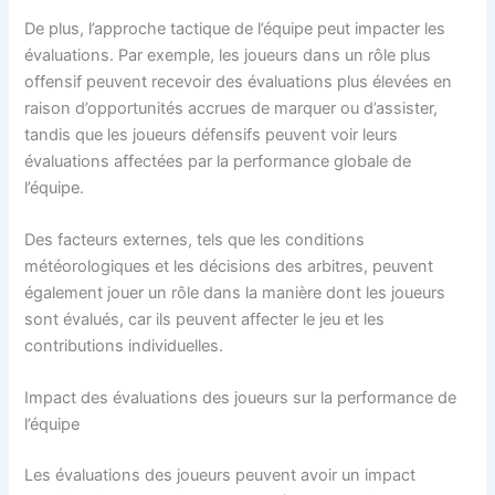
De plus, l’approche tactique de l’équipe peut impacter les
évaluations. Par exemple, les joueurs dans un rôle plus
offensif peuvent recevoir des évaluations plus élevées en
raison d’opportunités accrues de marquer ou d’assister,
tandis que les joueurs défensifs peuvent voir leurs
évaluations affectées par la performance globale de
l’équipe.
Des facteurs externes, tels que les conditions
météorologiques et les décisions des arbitres, peuvent
également jouer un rôle dans la manière dont les joueurs
sont évalués, car ils peuvent affecter le jeu et les
contributions individuelles.
Impact des évaluations des joueurs sur la performance de
l’équipe
Les évaluations des joueurs peuvent avoir un impact