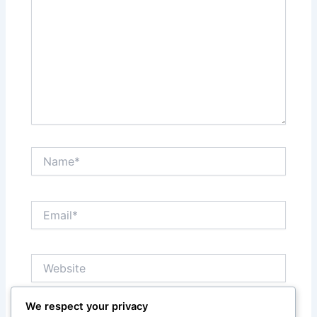
Name*
Email*
Website
We respect your privacy