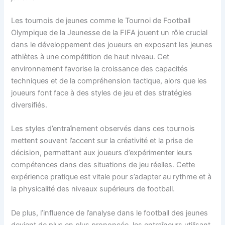
Les tournois de jeunes comme le Tournoi de Football
Olympique de la Jeunesse de la FIFA jouent un rôle crucial
dans le développement des joueurs en exposant les jeunes
athlètes à une compétition de haut niveau. Cet
environnement favorise la croissance des capacités
techniques et de la compréhension tactique, alors que les
joueurs font face à des styles de jeu et des stratégies
diversifiés.
Les styles d’entraînement observés dans ces tournois
mettent souvent l’accent sur la créativité et la prise de
décision, permettant aux joueurs d’expérimenter leurs
compétences dans des situations de jeu réelles. Cette
expérience pratique est vitale pour s’adapter au rythme et à
la physicalité des niveaux supérieurs de football.
De plus, l’influence de l’analyse dans le football des jeunes
devient de plus en plus prononcée, les entraîneurs utilisant