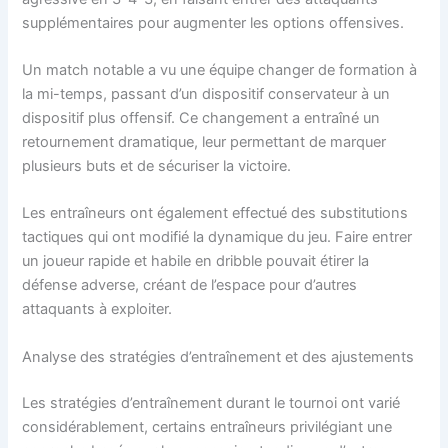
supplémentaires pour augmenter les options offensives.
Un match notable a vu une équipe changer de formation à
la mi-temps, passant d’un dispositif conservateur à un
dispositif plus offensif. Ce changement a entraîné un
retournement dramatique, leur permettant de marquer
plusieurs buts et de sécuriser la victoire.
Les entraîneurs ont également effectué des substitutions
tactiques qui ont modifié la dynamique du jeu. Faire entrer
un joueur rapide et habile en dribble pouvait étirer la
défense adverse, créant de l’espace pour d’autres
attaquants à exploiter.
Analyse des stratégies d’entraînement et des ajustements
Les stratégies d’entraînement durant le tournoi ont varié
considérablement, certains entraîneurs privilégiant une