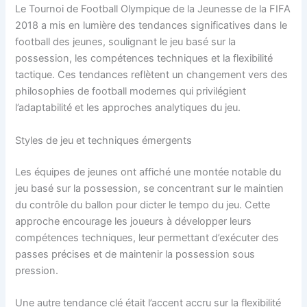
Le Tournoi de Football Olympique de la Jeunesse de la FIFA
2018 a mis en lumière des tendances significatives dans le
football des jeunes, soulignant le jeu basé sur la
possession, les compétences techniques et la flexibilité
tactique. Ces tendances reflètent un changement vers des
philosophies de football modernes qui privilégient
l’adaptabilité et les approches analytiques du jeu.
Styles de jeu et techniques émergents
Les équipes de jeunes ont affiché une montée notable du
jeu basé sur la possession, se concentrant sur le maintien
du contrôle du ballon pour dicter le tempo du jeu. Cette
approche encourage les joueurs à développer leurs
compétences techniques, leur permettant d’exécuter des
passes précises et de maintenir la possession sous
pression.
Une autre tendance clé était l’accent accru sur la flexibilité