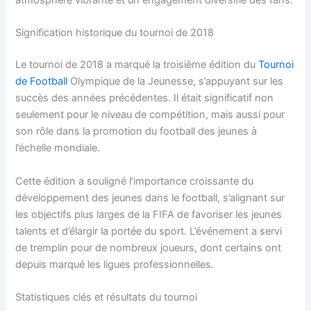
Signification historique du tournoi de 2018
Le tournoi de 2018 a marqué la troisième édition du
Tournoi
de Football
Olympique de la Jeunesse, s’appuyant sur les
succès des années précédentes. Il était significatif non
seulement pour le niveau de compétition, mais aussi pour
son rôle dans la promotion du football des jeunes à
l’échelle mondiale.
Cette édition a souligné l’importance croissante du
développement des jeunes dans le football, s’alignant sur
les objectifs plus larges de la FIFA de favoriser les jeunes
talents et d’élargir la portée du sport. L’événement a servi
de tremplin pour de nombreux joueurs, dont certains ont
depuis marqué les ligues professionnelles.
Statistiques clés et résultats du tournoi