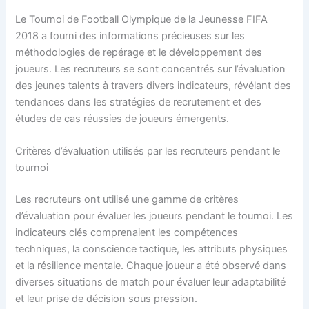
Le Tournoi de Football Olympique de la Jeunesse FIFA
2018 a fourni des informations précieuses sur les
méthodologies de repérage et le développement des
joueurs. Les recruteurs se sont concentrés sur l’évaluation
des jeunes talents à travers divers indicateurs, révélant des
tendances dans les stratégies de recrutement et des
études de cas réussies de joueurs émergents.
Critères d’évaluation utilisés par les recruteurs pendant le
tournoi
Les recruteurs ont utilisé une gamme de critères
d’évaluation pour évaluer les joueurs pendant le tournoi. Les
indicateurs clés comprenaient les compétences
techniques, la conscience tactique, les attributs physiques
et la résilience mentale. Chaque joueur a été observé dans
diverses situations de match pour évaluer leur adaptabilité
et leur prise de décision sous pression.