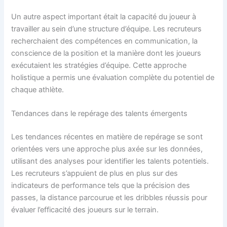
Un autre aspect important était la capacité du joueur à
travailler au sein d’une structure d’équipe. Les recruteurs
recherchaient des compétences en communication, la
conscience de la position et la manière dont les joueurs
exécutaient les stratégies d’équipe. Cette approche
holistique a permis une évaluation complète du potentiel de
chaque athlète.
Tendances dans le repérage des talents émergents
Les tendances récentes en matière de repérage se sont
orientées vers une approche plus axée sur les données,
utilisant des analyses pour identifier les talents potentiels.
Les recruteurs s’appuient de plus en plus sur des
indicateurs de performance tels que la précision des
passes, la distance parcourue et les dribbles réussis pour
évaluer l’efficacité des joueurs sur le terrain.