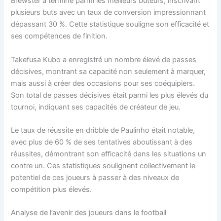
Brewster a terminé parmi les meilleurs buteurs, inscrivant
plusieurs buts avec un taux de conversion impressionnant
dépassant 30 %. Cette statistique souligne son efficacité et
ses compétences de finition.
Takefusa Kubo a enregistré un nombre élevé de passes
décisives, montrant sa capacité non seulement à marquer,
mais aussi à créer des occasions pour ses coéquipiers.
Son total de passes décisives était parmi les plus élevés du
tournoi, indiquant ses capacités de créateur de jeu.
Le taux de réussite en dribble de Paulinho était notable,
avec plus de 60 % de ses tentatives aboutissant à des
réussites, démontrant son efficacité dans les situations un
contre un. Ces statistiques soulignent collectivement le
potentiel de ces joueurs à passer à des niveaux de
compétition plus élevés.
Analyse de l’avenir des joueurs dans le football