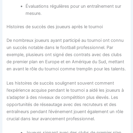
Évaluations régulières pour un entraînement sur
mesure.
Histoires de succès des joueurs après le tournoi
De nombreux joueurs ayant participé au tournoi ont connu
un succès notable dans le football professionnel. Par
exemple, plusieurs ont signé des contrats avec des clubs
de premier plan en Europe et en Amérique du Sud, mettant
en avant le rôle du tournoi comme tremplin pour les talents.
Les histoires de succès soulignent souvent comment
l’expérience acquise pendant le tournoi a aidé les joueurs à
s’adapter à des niveaux de compétition plus élevés. Les
opportunités de réseautage avec des recruteurs et des
entraîneurs pendant l’événement jouent également un rôle
crucial dans leur avancement professionnel.
Joueurs signant avec des clubs de premier plan