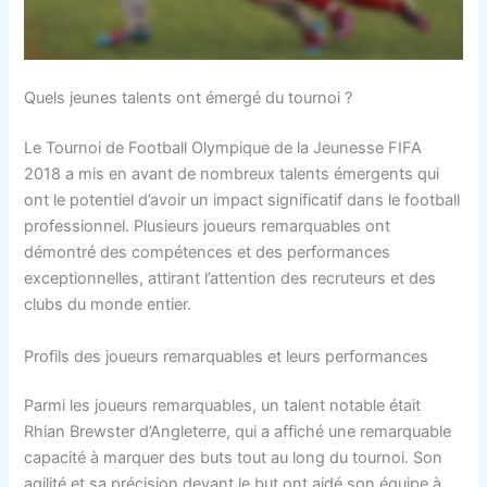
Quels jeunes talents ont émergé du tournoi ?
Le Tournoi de Football Olympique de la Jeunesse FIFA
2018 a mis en avant de nombreux talents émergents qui
ont le potentiel d’avoir un impact significatif dans le football
professionnel. Plusieurs joueurs remarquables ont
démontré des compétences et des performances
exceptionnelles, attirant l’attention des recruteurs et des
clubs du monde entier.
Profils des joueurs remarquables et leurs performances
Parmi les joueurs remarquables, un talent notable était
Rhian Brewster d’Angleterre, qui a affiché une remarquable
capacité à marquer des buts tout au long du tournoi. Son
agilité et sa précision devant le but ont aidé son équipe à