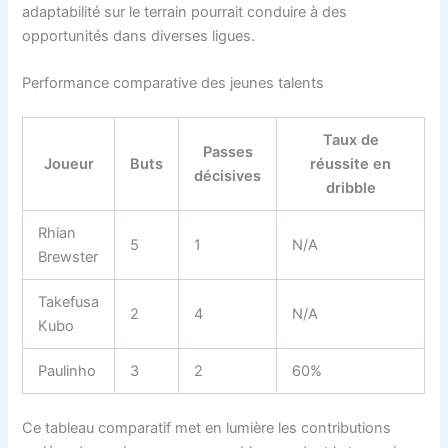
adaptabilité sur le terrain pourrait conduire à des
opportunités dans diverses ligues.
Performance comparative des jeunes talents
Taux de
Passes
Joueur
Buts
réussite en
décisives
dribble
Rhian
5
1
N/A
Brewster
Takefusa
2
4
N/A
Kubo
Paulinho
3
2
60%
Ce tableau comparatif met en lumière les contributions