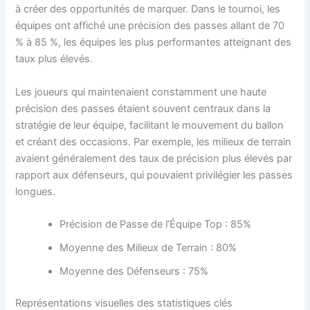
à créer des opportunités de marquer. Dans le tournoi, les
équipes ont affiché une précision des passes allant de 70
% à 85 %, les équipes les plus performantes atteignant des
taux plus élevés.
Les joueurs qui maintenaient constamment une haute
précision des passes étaient souvent centraux dans la
stratégie de leur équipe, facilitant le mouvement du ballon
et créant des occasions. Par exemple, les milieux de terrain
avaient généralement des taux de précision plus élevés par
rapport aux défenseurs, qui pouvaient privilégier les passes
longues.
Précision de Passe de l’Équipe Top : 85%
Moyenne des Milieux de Terrain : 80%
Moyenne des Défenseurs : 75%
Représentations visuelles des statistiques clés