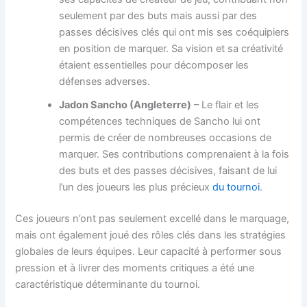
seulement par des buts mais aussi par des
passes décisives clés qui ont mis ses coéquipiers
en position de marquer. Sa vision et sa créativité
étaient essentielles pour décomposer les
défenses adverses.
Jadon Sancho (Angleterre)
– Le flair et les
compétences techniques de Sancho lui ont
permis de créer de nombreuses occasions de
marquer. Ses contributions comprenaient à la fois
des buts et des passes décisives, faisant de lui
l’un des joueurs les plus précieux
du tournoi
.
Ces joueurs n’ont pas seulement excellé dans le marquage,
mais ont également joué des rôles clés dans les stratégies
globales de leurs équipes. Leur capacité à performer sous
pression et à livrer des moments critiques a été une
caractéristique déterminante du tournoi.