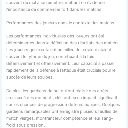
souvent du mal à se remettre, mettant en évidence
l’importance de commencer fort dans les matchs.
Performances des joueurs dans le contexte des matchs
Les performances individuelles des joueurs ont été
déterminantes dans la définition des résultats des matchs.
Les joueurs qui excellaient au milieu de terrain dictaient
souvent le rythme du jeu, contribuant à la fois
défensivement et offensivement. Leur capacité à passer
rapidement de la défense à l’attaque était cruciale pour le
succès de leurs équipes.
De plus, les gardiens de but qui ont réalisé des arrêts
cruciaux à des moments clés ont eu un impact significatif
sur les chances de progression de leurs équipes. Quelques
gardiens remarquables ont enregistré plusieurs feuilles de
match vierges, montrant leur compétence et leur sang-
froid sous pression.