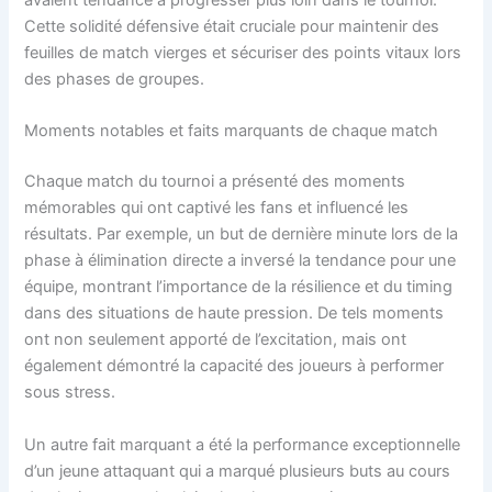
Cette solidité défensive était cruciale pour maintenir des
feuilles de match vierges et sécuriser des points vitaux lors
des phases de groupes.
Moments notables et faits marquants de chaque match
Chaque match du tournoi a présenté des moments
mémorables qui ont captivé les fans et influencé les
résultats. Par exemple, un but de dernière minute lors de la
phase à élimination directe a inversé la tendance pour une
équipe, montrant l’importance de la résilience et du timing
dans des situations de haute pression. De tels moments
ont non seulement apporté de l’excitation, mais ont
également démontré la capacité des joueurs à performer
sous stress.
Un autre fait marquant a été la performance exceptionnelle
d’un jeune attaquant qui a marqué plusieurs buts au cours