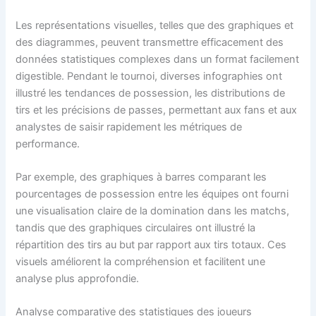
Les représentations visuelles, telles que des graphiques et
des diagrammes, peuvent transmettre efficacement des
données statistiques complexes dans un format facilement
digestible. Pendant le tournoi, diverses infographies ont
illustré les tendances de possession, les distributions de
tirs et les précisions de passes, permettant aux fans et aux
analystes de saisir rapidement les métriques de
performance.
Par exemple, des graphiques à barres comparant les
pourcentages de possession entre les équipes ont fourni
une visualisation claire de la domination dans les matchs,
tandis que des graphiques circulaires ont illustré la
répartition des tirs au but par rapport aux tirs totaux. Ces
visuels améliorent la compréhension et facilitent une
analyse plus approfondie.
Analyse comparative des statistiques des joueurs