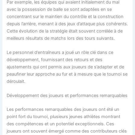
Par exemple, les équipes qui avaient initialement du mal
avec la possession de balle se sont adaptées en se
concentrant sur le maintien du contrôle et la construction
depuis l’arrière, menant à des jeux d’attaque plus cohérents.
Cette évolution de la stratégie était souvent corrélée à de
meilleurs résultats de matchs lors des tours suivants.
Le personnel d’entraîneurs a joué un rôle clé dans ce
développement, fournissant des retours et des
ajustements qui ont permis aux joueurs de s’adapter et de
peaufiner leur approche au fur et à mesure que le tournoi se
déroulait.
Développement des joueurs et performances remarquables
Les performances remarquables des joueurs ont été un
point fort du tournoi, plusieurs jeunes athlètes montrant
des compétences et un potentiel exceptionnels. Ces
joueurs ont souvent émergé comme des contributeurs clés