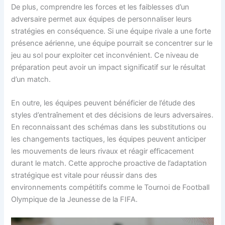
De plus, comprendre les forces et les faiblesses d’un
adversaire permet aux équipes de personnaliser leurs
stratégies en conséquence. Si une équipe rivale a une forte
présence aérienne, une équipe pourrait se concentrer sur le
jeu au sol pour exploiter cet inconvénient. Ce niveau de
préparation peut avoir un impact significatif sur le résultat
d’un match.
En outre, les équipes peuvent bénéficier de l’étude des
styles d’entraînement et des décisions de leurs adversaires.
En reconnaissant des schémas dans les substitutions ou
les changements tactiques, les équipes peuvent anticiper
les mouvements de leurs rivaux et réagir efficacement
durant le match. Cette approche proactive de l’adaptation
stratégique est vitale pour réussir dans des
environnements compétitifs comme le Tournoi de Football
Olympique de la Jeunesse de la FIFA.