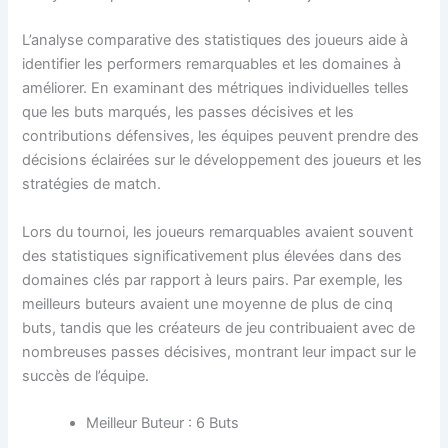
L’analyse comparative des statistiques des joueurs aide à
identifier les performers remarquables et les domaines à
améliorer. En examinant des métriques individuelles telles
que les buts marqués, les passes décisives et les
contributions défensives, les équipes peuvent prendre des
décisions éclairées sur le développement des joueurs et les
stratégies de match.
Lors du tournoi, les joueurs remarquables avaient souvent
des statistiques significativement plus élevées dans des
domaines clés par rapport à leurs pairs. Par exemple, les
meilleurs buteurs avaient une moyenne de plus de cinq
buts, tandis que les créateurs de jeu contribuaient avec de
nombreuses passes décisives, montrant leur impact sur le
succès de l’équipe.
Meilleur Buteur : 6 Buts