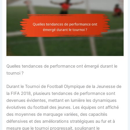
Quelles tendances de performance ont émergé durant le
tournoi ?
Durant le Tournoi de Football Olympique de la Jeunesse de
la FIFA 2018, plusieurs tendances de performance sont
devenues évidentes, mettant en lumière les dynamiques
évolutives du football des jeunes. Les équipes ont affiché
des moyennes de marquage variées, des capacités
défensives et des améliorations stratégiques au fur et à
mesure que le tournoi progressait, soulignant le