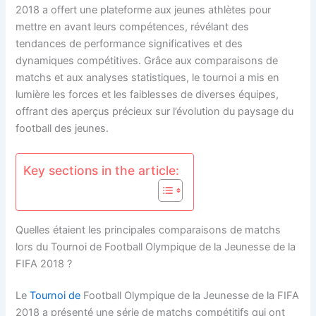
2018 a offert une plateforme aux jeunes athlètes pour
mettre en avant leurs compétences, révélant des
tendances de performance significatives et des
dynamiques compétitives. Grâce aux comparaisons de
matchs et aux analyses statistiques, le tournoi a mis en
lumière les forces et les faiblesses de diverses équipes,
offrant des aperçus précieux sur l’évolution du paysage du
football des jeunes.
Key sections in the article:
Quelles étaient les principales comparaisons de matchs
lors du Tournoi de Football Olympique de la Jeunesse de la
FIFA 2018 ?
Le
Tournoi de
Football Olympique de la Jeunesse de la FIFA
2018 a présenté une série de matchs compétitifs qui ont