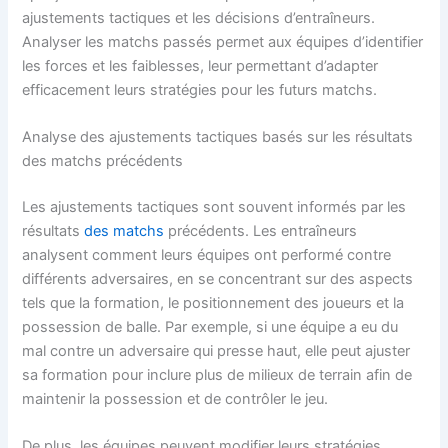
ajustements tactiques et les décisions d’entraîneurs.
Analyser les matchs passés permet aux équipes d’identifier
les forces et les faiblesses, leur permettant d’adapter
efficacement leurs stratégies pour les futurs matchs.
Analyse des ajustements tactiques basés sur les résultats
des matchs précédents
Les ajustements tactiques sont souvent informés par les
résultats
des matchs
précédents. Les entraîneurs
analysent comment leurs équipes ont performé contre
différents adversaires, en se concentrant sur des aspects
tels que la formation, le positionnement des joueurs et la
possession de balle. Par exemple, si une équipe a eu du
mal contre un adversaire qui presse haut, elle peut ajuster
sa formation pour inclure plus de milieux de terrain afin de
maintenir la possession et de contrôler le jeu.
De plus, les équipes peuvent modifier leurs stratégies