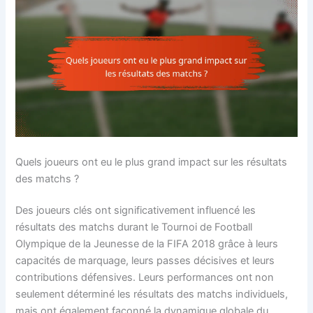
Quels joueurs ont eu le plus grand impact sur les résultats
des matchs ?
Des joueurs clés ont significativement influencé les
résultats des matchs durant le Tournoi de Football
Olympique de la Jeunesse de la FIFA 2018 grâce à leurs
capacités de marquage, leurs passes décisives et leurs
contributions défensives. Leurs performances ont non
seulement déterminé les résultats des matchs individuels,
mais ont également façonné la dynamique globale du