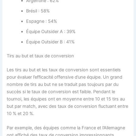
Argentine : 62%
Brésil : 58%
Espagne : 54%
Équipe Outsider A : 39%
Équipe Outsider B : 41%
Tirs au but et taux de conversion
Les tirs au but et les taux de conversion sont essentiels
pour évaluer l’efficacité offensive d’une équipe. Un grand
nombre de tirs au but ne se traduit pas toujours par du
succès si le taux de conversion est faible. Pendant le
tournoi, les équipes ont en moyenne entre 10 et 15 tirs au
but par match, avec des taux de conversion fluctuant entre
10 % et 20 %.
Par exemple, des équipes comme la France et l’Allemagne
ont affiché des taux de conversion impressionnants,