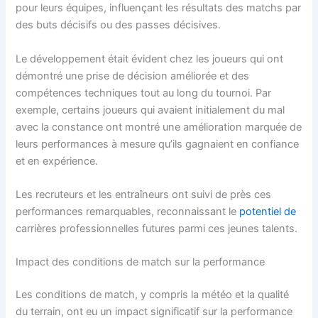
pour leurs équipes, influençant les résultats des matchs par
des buts décisifs ou des passes décisives.
Le développement était évident chez les joueurs qui ont
démontré une prise de décision améliorée et des
compétences techniques tout au long du tournoi. Par
exemple, certains joueurs qui avaient initialement du mal
avec la constance ont montré une amélioration marquée de
leurs performances à mesure qu’ils gagnaient en confiance
et en expérience.
Les recruteurs et les entraîneurs ont suivi de près ces
performances remarquables, reconnaissant le
potentiel de
carrières professionnelles futures parmi ces jeunes talents.
Impact des conditions de match sur la performance
Les conditions de match, y compris la météo et la qualité
du terrain, ont eu un impact significatif sur la performance